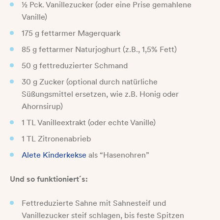
½ Pck. Vanillezucker (oder eine Prise gemahlene
Vanille)
175 g fettarmer Magerquark
85 g fettarmer Naturjoghurt (z.B., 1,5% Fett)
50 g fettreduzierter Schmand
30 g Zucker (optional durch natürliche
Süßungsmittel ersetzen, wie z.B. Honig oder
Ahornsirup)
1 TL Vanilleextrakt (oder echte Vanille)
1 TL Zitronenabrieb
Alete Kinderkekse
als “Hasenohren”
Und so funktioniert´s:
Fettreduzierte Sahne mit Sahnesteif und
Vanillezucker steif schlagen, bis feste Spitzen