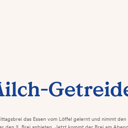
ilch-Getreid
ttagsbrei das Essen vom Löffel gelernt und nimmt den B
er den 2. Brei anbieten. Jetzt kommt der Brei am Abend