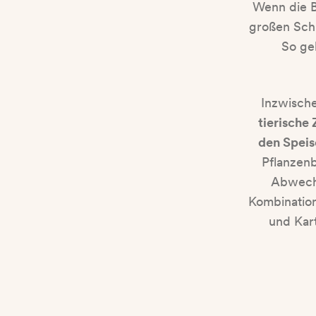
Wenn die B
großen Schr
So gel
Inzwische
tierische
den Speis
Pflanzenb
Abwechs
Kombination
und Kart