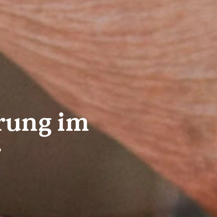
rung im
r