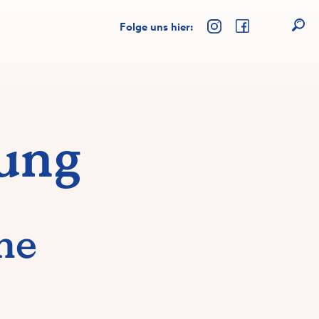
Folge uns hier:
ung
ine