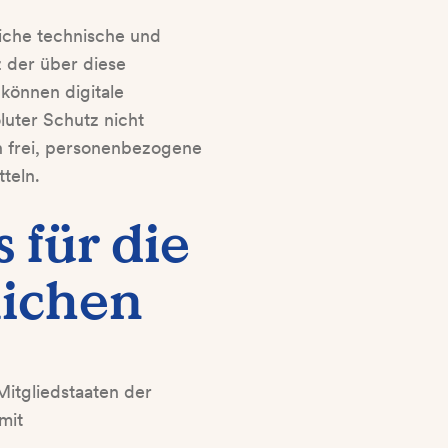
eiche technische und
 der über diese
können digitale
luter Schutz nicht
n frei, personenbezogene
teln.
 für die
lichen
itgliedstaaten der
mit