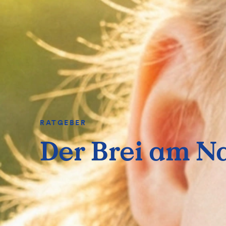
RATGEBER
Der Brei am N