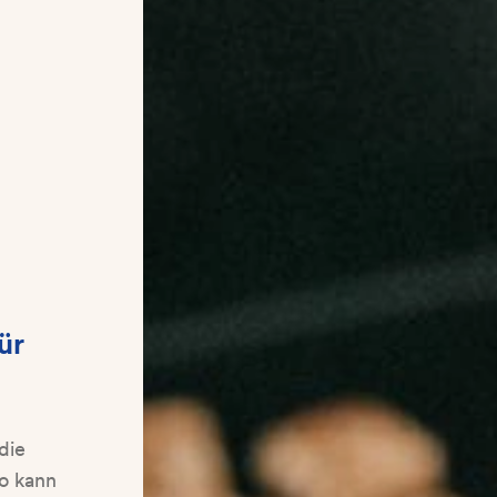
ür
die
So kann