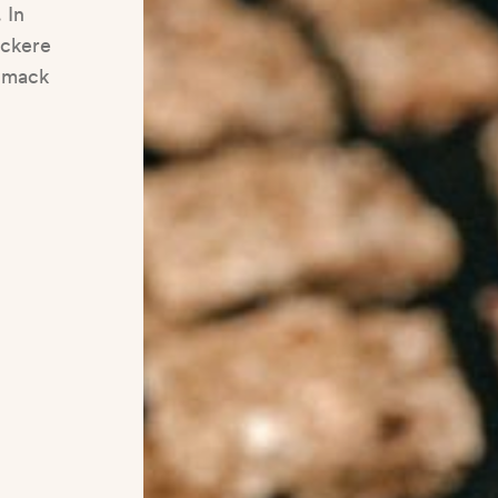
 In
eckere
chmack