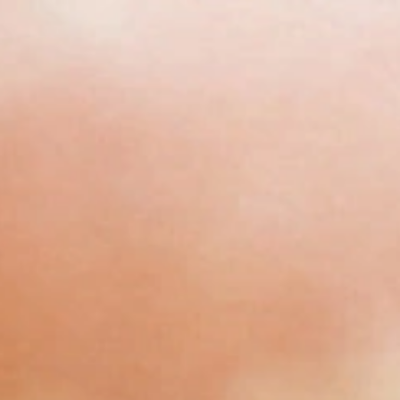
Milch enthält den E
im Körper zu Melato
– umgewandelt werd
Wirkung nachgesagt 
Honig abends zum E
beliebt. Aus diesem
besonders gerne den
Abend.
Welcher Abendbrei i
Wir bei Alete biete
Monat, an: vom klas
oder
Abendbrei Get