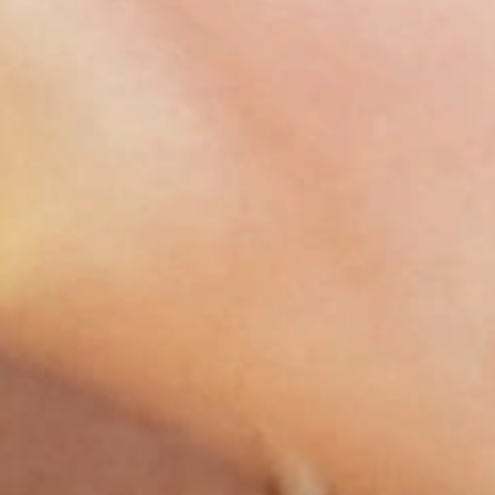
her ist auch für euch etwas dabei!
 für
en Milch-
he Tageszeit
dein Baby am