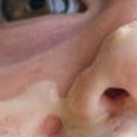
cke das leckere Milch-Getreide-Sortiment von Alete fü
gsreiche Beikost-Ernährung deines Babys – praktische
um Löffeln oder unsere beliebten Mahlzeiten zum Trin
Becher.