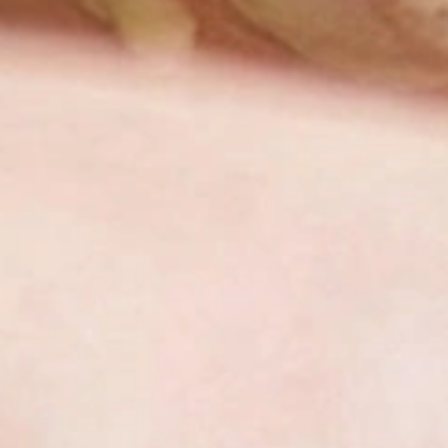
treide-Milchbreie 
dein Baby
 Einführung des herzhaften Menüs steht bei den meis
herweise der Milch-Getreide-Brei als Abendbrei auf dem
plan. Die enthaltene Milch liefert deinem Baby Calcium 
tum und die Entwicklung der Knochen und Zähne und e
hochwertiges Eiweiß.
Der ideale Ba