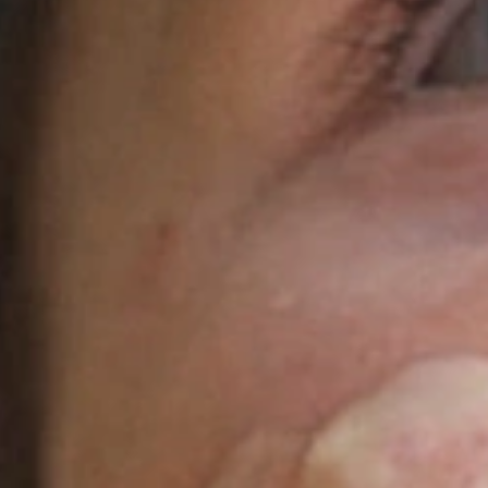
Entde
abwechslun
Gläschen z