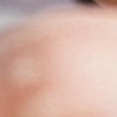
Ge
Nach der
klassisc
Speise
Wachs