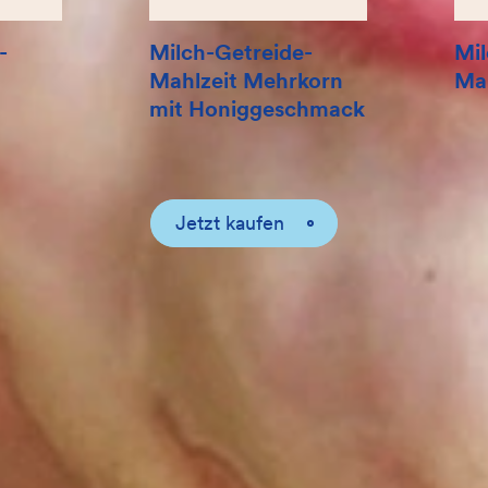
-
Milch-Getreide-
Mil
Mahlzeit Mehrkorn
Mah
mit Honiggeschmack
Jetzt kaufen