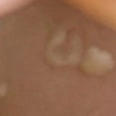
Mil
Tipp
: Es
Getreide-Br
am besten z