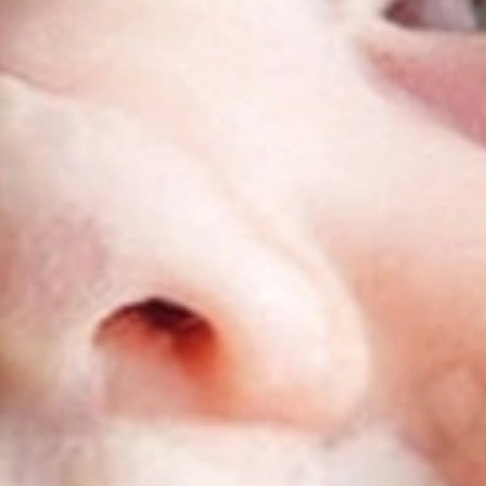
r eine
 Abendbrei-
ken aus dem