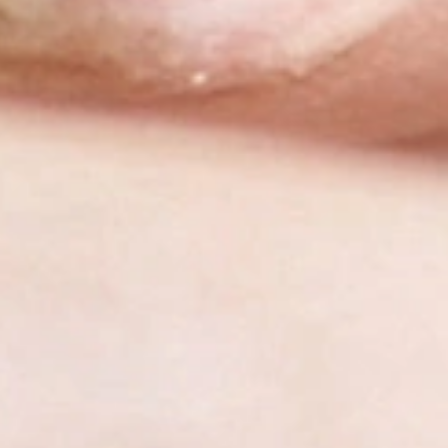
für
ten Babys
 Beikost-
für das
nthält
bybrei für abends