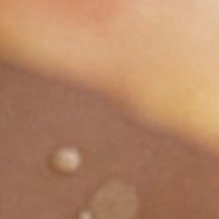
Feinschmecker – sic
ch-Getreide-Breie
jede Tageszeit
 gibt keine festen Regeln dafür, wann du deinem Baby d
ei anbieten solltest. Du kannst selbst entscheiden, welc
u eurem individuellen Tagesablauf passt und was für 
angenehmsten ist.